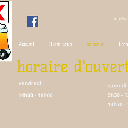
info@d
Accueil
Historique
Boissons
Loca
horaire d'ouver
vendredi
samedi
9h30 - 
14h00
- 18h00
14h30 -