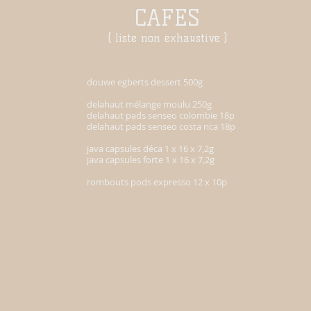
CAFES
( liste non exhaustive )
douwe egberts dessert 500g
delahaut mélange moulu 250g
delahaut pads senseo colombie 18p
delahaut pads senseo costa rica 18p
java capsules déca 1 x 16 x 7,2g
java capsules forte 1 x 16 x 7,2g
rombouts pods expresso 12 x 10p