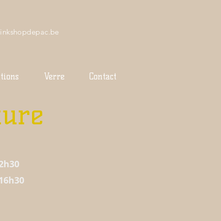
rinkshopdepac.be
tions
Verre
Contact
ture
12h30
 16h30